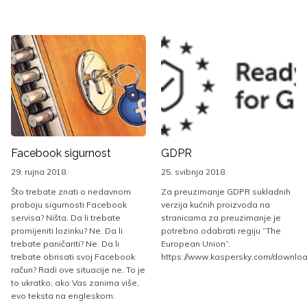
Facebook sigurnost
GDPR
29. rujna 2018.
25. svibnja 2018.
Što trebate znati o nedavnom
Za preuzimanje GDPR sukladnih
proboju sigurnosti Facebook
verzija kućnih proizvoda na
servisa? Ništa. Da li trebate
stranicama za preuzimanje je
promijeniti lozinku? Ne. Da li
potrebno odabrati regiju “The
trebate paničariti? Ne. Da li
European Union”.
trebate obrisati svoj Facebook
https://www.kaspersky.com/downlo
račun? Radi ove situacije ne. To je
to ukratko, ako Vas zanima više,
evo teksta na engleskom.