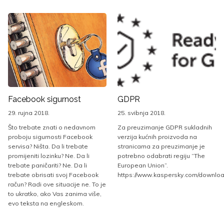
Facebook sigurnost
GDPR
29. rujna 2018.
25. svibnja 2018.
Što trebate znati o nedavnom
Za preuzimanje GDPR sukladnih
proboju sigurnosti Facebook
verzija kućnih proizvoda na
servisa? Ništa. Da li trebate
stranicama za preuzimanje je
promijeniti lozinku? Ne. Da li
potrebno odabrati regiju “The
trebate paničariti? Ne. Da li
European Union”.
trebate obrisati svoj Facebook
https://www.kaspersky.com/downlo
račun? Radi ove situacije ne. To je
to ukratko, ako Vas zanima više,
evo teksta na engleskom.